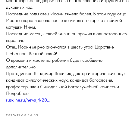
монастырское подворье по его благословению и трудами его
духовных чад.
Последние годы отец Иоанн тяжело болел. В этом году отца
Иоанна парализовало после кончины его горячо любимой
матушки Нины.
Последние месяцы своей жизни он прожил в одностороннем
параличе.
Отец Иоанн мирно скончался в шесть утра. Царствие
Небесное. Вечный покой!
О времени и месте погребения будет сообщено
дополнительно.
Протодиакон Владимир Василик, доктор исторических наук,
кандидат филологических наук, кандидат богословия,
профессор, член Синодальной богослужебной комиссии
Подробнее:
ruskline.ru/news_rl/20...
2025-11-10 14:53