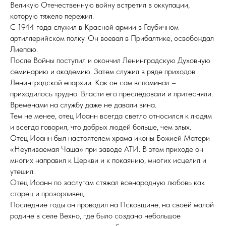
Великую Отечественную войну встретил в оккупации,
которую тяжело пережил.
С 1944 года служил в Красной армии в Гаубичном
артиллерийском полку. Он воевал в Прибалтике, освобождал
Лиепаю.
После Войны поступил и окончил Ленинградскую Духовную
семинарию и академию. Затем служил в ряде приходов
Ленинградской епархии. Как он сам вспоминал –
приходилось трудно. Власти его преследовали и притесняли.
Временами на службу даже не давали вина.
Тем не менее, отец Иоанн всегда светло относился к людям
и всегда говорил, что добрых людей больше, чем злых.
Отец Иоанн был настоятелем храма иконы Божией Матери
«Неупиваемая Чаша» при заводе АТИ. В этом приходе он
многих направил к Церкви и к покаянию, многих исцелил и
утешил.
Отец Иоанн по заслугам стяжал всенародную любовь как
старец и прозорливец.
Последние годы он проводил на Псковщине, на своей малой
родине в селе Вехно, где было создано небольшое