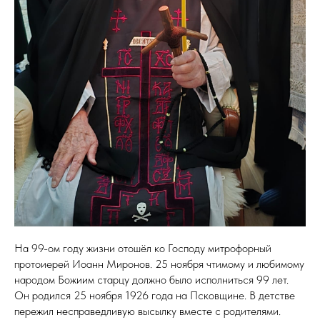
На 99-ом году жизни отошёл ко Господу митрофорный
протоиерей Иоанн Миронов. 25 ноября чтимому и любимому
народом Божиим старцу должно было исполниться 99 лет.
Он родился 25 ноября 1926 года на Псковщине. В детстве
пережил несправедливую высылку вместе с родителями.